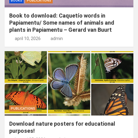
BOOKS
PUBLICATIONS
Book to download: Caquetío words in
Papiamentu/ Some names of animals and
plants in Papiamentu – Gerard van Buurt
april 10, 2026
admin
PUBLICATIONS
Download nature posters for educational
purposes!