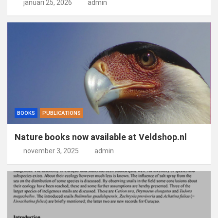
januari 25, 2026
admin
BOOKS
PUBLICATIONS
Nature books now available at Veldshop.nl
november 3, 2025
admin