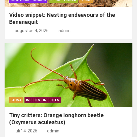
Video snippet: Nesting endeavours of the
Bananaquit
augustus 4, 2026
admin
FAUNA
INSECTS - INSECTEN
Tiny critters: Orange longhorn beetle
(Oxymerus aculeatus)
juli 14, 2026
admin