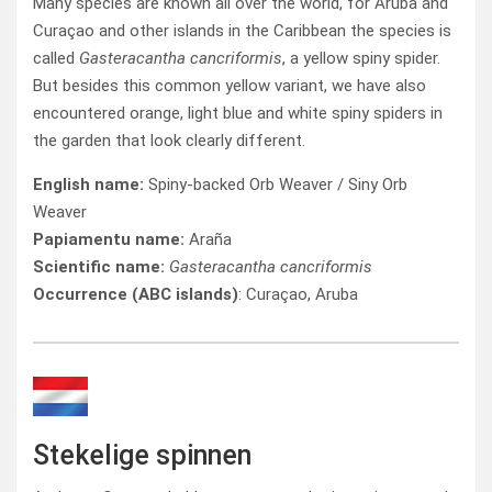
Many species are known all over the world, for Aruba and
Curaçao and other islands in the Caribbean the species is
called
Gasteracantha cancriformis
, a yellow spiny spider.
But besides this common yellow variant, we have also
encountered orange, light blue and white spiny spiders in
the garden that look clearly different.
English name:
Spiny-backed Orb Weaver / Siny Orb
Weaver
Papiamentu name:
Araña
Scientific name:
Gasteracantha cancriformis
Occurrence (ABC islands)
: Curaçao, Aruba
Stekelige spinnen