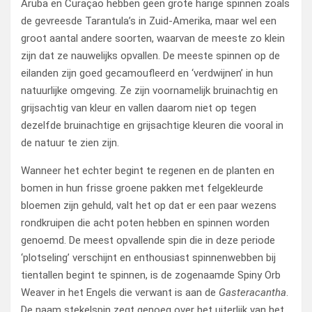
Aruba en Curaçao hebben geen grote harige spinnen zoals
de gevreesde Tarantula’s in Zuid-Amerika, maar wel een
groot aantal andere soorten, waarvan de meeste zo klein
zijn dat ze nauwelijks opvallen. De meeste spinnen op de
eilanden zijn goed gecamoufleerd en ‘verdwijnen’ in hun
natuurlijke omgeving. Ze zijn voornamelijk bruinachtig en
grijsachtig van kleur en vallen daarom niet op tegen
dezelfde bruinachtige en grijsachtige kleuren die vooral in
de natuur te zien zijn.
Wanneer het echter begint te regenen en de planten en
bomen in hun frisse groene pakken met felgekleurde
bloemen zijn gehuld, valt het op dat er een paar wezens
rondkruipen die acht poten hebben en spinnen worden
genoemd. De meest opvallende spin die in deze periode
‘plotseling’ verschijnt en enthousiast spinnenwebben bij
tientallen begint te spinnen, is de zogenaamde Spiny Orb
Weaver in het Engels die verwant is aan de
Gasteracantha
.
De naam stekelspin zegt genoeg over het uiterlijk van het