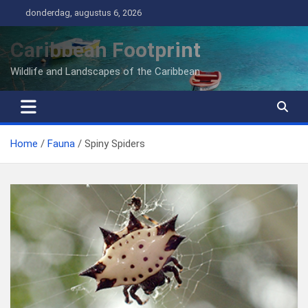
Ga
donderdag, augustus 6, 2026
naar
de
Caribbean Footprint
inhoud
Wildlife and Landscapes of the Caribbean
Home
Fauna
Spiny Spiders