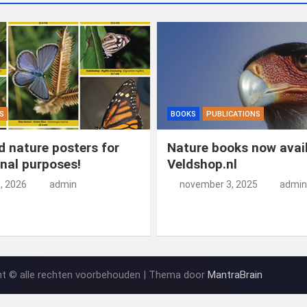
S
BOOKS
PUBLICATIONS
 nature posters for
Nature books now avail
nal purposes!
Veldshop.nl
5, 2026
admin
november 3, 2025
admin
ht © alle rechten voorbehouden | Thema door
MantraBrain