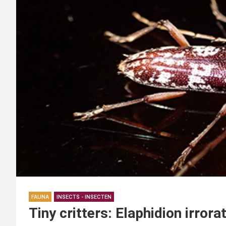
FAUNA
INSECTS - INSECTEN
Tiny critters: Elaphidion irror