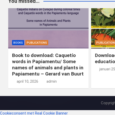
You missed...
BOOKS
PUBLICATIONS
PUBLICATION
Book to download: Caquetío
Download
words in Papiamentu/ Some
educatio
names of animals and plants in
januari 2
Papiamentu – Gerard van Buurt
april 10, 2026
admin
Copyrig
Cookieconsent met Real Cookie Banner