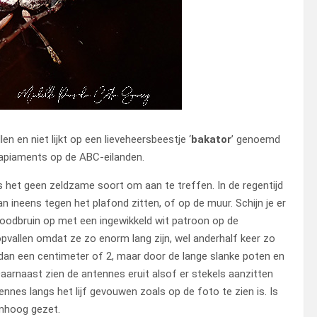
en en niet lijkt op een lieveheersbeestje ‘
bakator
’ genoemd
 Papiaments op de ABC-eilanden.
l is het geen zeldzame soort om aan te treffen. In de regentijd
 ineens tegen het plafond zitten, of op de muur. Schijn je er
 roodbruin op met een ingewikkeld wit patroon op de
opvallen omdat ze zo enorm lang zijn, wel anderhalf keer zo
ger dan een centimeter of 2, maar door de lange slanke poten en
 Daarnaast zien de antennes eruit alsof er stekels aanzitten
tennes langs het lijf gevouwen zoals op de foto te zien is. Is
omhoog gezet.