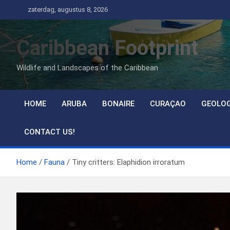
Ga
zaterdag, augustus 8, 2026
naar
de
Caribbean Footprint
inhoud
Wildlife and Landscapes of the Caribbean
HOME
ARUBA
BONAIRE
CURAÇAO
GEOLO
CONTACT US!
Home
Fauna
Tiny critters: Elaphidion irroratum