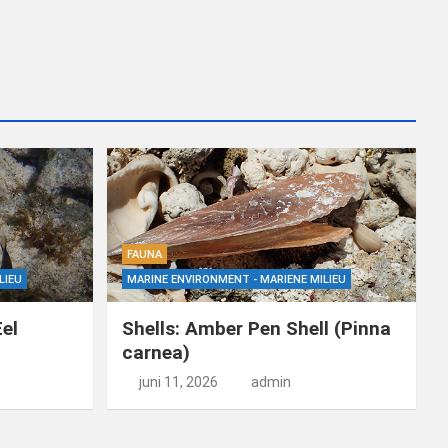
FAUNA
LIEU
MARINE ENVIRONMENT - MARIENE MILIEU
Eel
Shells: Amber Pen Shell (Pinna
)
carnea)
juni 11, 2026
admin