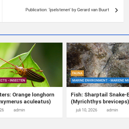
Publication: ‘ijselstenen’ by Gerard van Buurt
FAUNA
ECTS - INSECTEN
MARINE ENVIRONMENT - MARIENE MI
tters: Orange longhorn
Fish: Sharptail Snake-
Oxymerus aculeatus)
(Myrichthys breviceps
026
admin
juli 10, 2026
admin