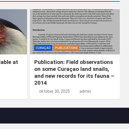
CURAÇAO
PUBLICATIONS
able at
Publication: Field observations
on some Curaçao land snails,
and new records for its fauna –
2014
oktober 30, 2025
admin