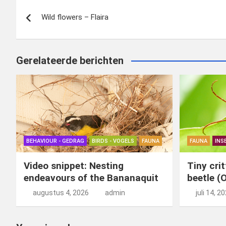
Bericht
o
o
Wild flowers – Flaira
navigatie
k
n
Gerelateerde berichten
BEHAVIOUR - GEDRAG
BIRDS - VOGELS
FAUNA
FAUNA
INS
Video snippet: Nesting
Tiny cri
endeavours of the Bananaquit
beetle (
augustus 4, 2026
admin
juli 14, 2