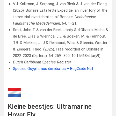
V.J. Kalkman, J. Sarpong, J. van Blerk & J. van der Ploeg.
(2025). Bonaire Estafette Expeditie, an inventory of the
terrestrial invertebrates of Bonaire.
Nederlandse
Faunistische Mededelingen
,
64
, 1–21.
Smit, John T. & van der Beek, Jordy & d’Oliveira, Micha &
de Bree, Elias & Wieringa, J.J. & Boeken, M. & Fernhout,
T.B. & Mekkes, J.-J & Reinboud, Weia & Steenis, Wouter
& Zeegers, Theo. (2025). Flies recorded on Bonaire in
2022-2023 (Diptera). 64. 259- 300. 10.15468/dtary9).
Dutch Caribbean Species Register
Species Ocyptamus dimidiatus – BugGuide.Net
Kleine beestjes: Ultramarine
Hover Fly