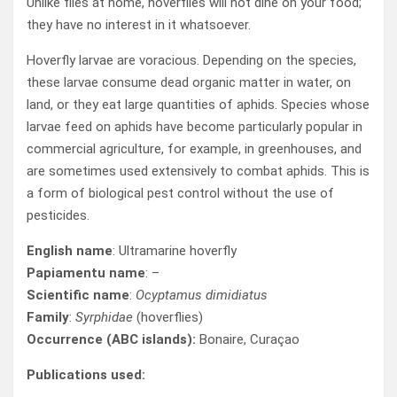
Unlike flies at home, hoverflies will not dine on your food;
they have no interest in it whatsoever.
Hoverfly larvae are voracious. Depending on the species,
these larvae consume dead organic matter in water, on
land, or they eat large quantities of aphids. Species whose
larvae feed on aphids have become particularly popular in
commercial agriculture, for example, in greenhouses, and
are sometimes used extensively to combat aphids. This is
a form of biological pest control without the use of
pesticides.
English name
: Ultramarine hoverfly
Papiamentu name
: –
Scientific name
:
Ocyptamus dimidiatus
Family
:
Syrphidae
(hoverflies)
Occurrence (ABC islands):
Bonaire, Curaçao
Publications used: