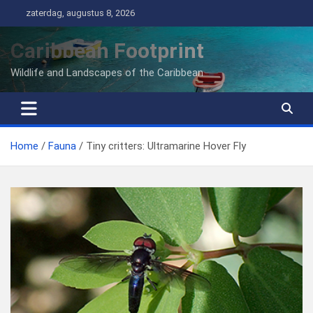
Ga
zaterdag, augustus 8, 2026
naar
de
Caribbean Footprint
inhoud
Wildlife and Landscapes of the Caribbean
Home
Fauna
Tiny critters: Ultramarine Hover Fly