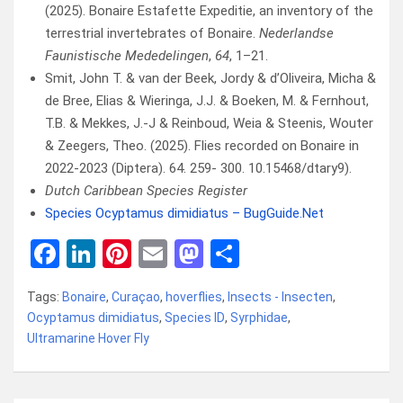
(2025). Bonaire Estafette Expeditie, an inventory of the
terrestrial invertebrates of Bonaire.
Nederlandse
Faunistische Mededelingen
,
64
, 1–21.
Smit, John T. & van der Beek, Jordy & d’Oliveira, Micha &
de Bree, Elias & Wieringa, J.J. & Boeken, M. & Fernhout,
T.B. & Mekkes, J.-J & Reinboud, Weia & Steenis, Wouter
& Zeegers, Theo. (2025). Flies recorded on Bonaire in
2022-2023 (Diptera). 64. 259- 300. 10.15468/dtary9).
Dutch Caribbean Species Register
Species Ocyptamus dimidiatus – BugGuide.Net
F
Li
Pi
E
M
D
a
n
nt
m
a
el
Tags:
Bonaire
,
Curaçao
,
hoverflies
,
Insects - Insecten
,
ce
ke
er
ail
st
e
Ocyptamus dimidiatus
,
Species ID
,
Syrphidae
,
b
dI
es
o
n
Ultramarine Hover Fly
o
n
t
d
o
o