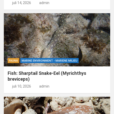
juli 14, 2026
admin
FAUNA
MARINE ENVIRONMENT - MARIENE MILIEU
Fish: Sharptail Snake-Eel (Myrichthys
breviceps)
juli 10, 2026
admin