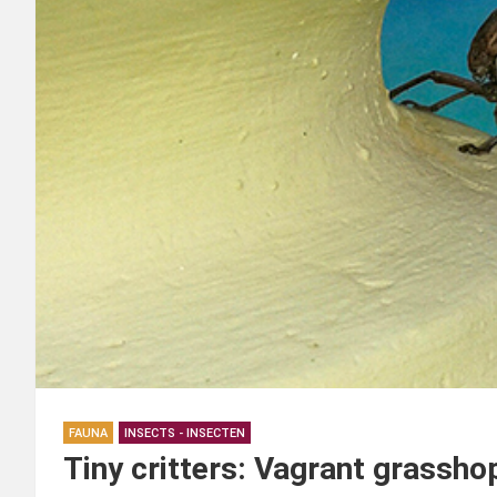
FAUNA
INSECTS - INSECTEN
Tiny critters: Vagrant grassho