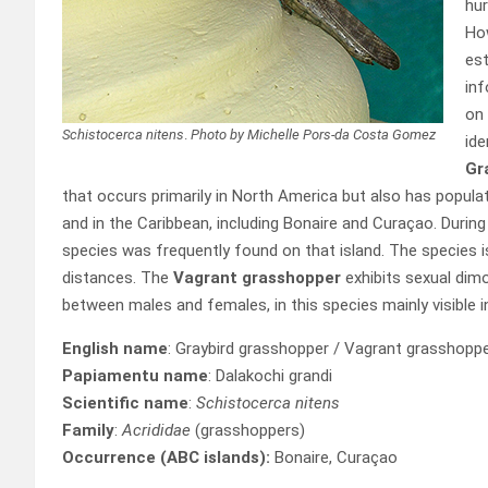
hur
How
est
inf
on 
Schistocerca nitens
.
Photo by Michelle Pors-da Costa Gomez
ide
Gr
that occurs primarily in North America but also has popul
and in the Caribbean, including Bonaire and Curaçao. During 
species was frequently found on that island. The species i
distances. The
Vagrant grasshopper
exhibits sexual dim
between males and females, in this species mainly visible i
English name
: Graybird grasshopper / Vagrant grasshopp
Papiamentu name
: Dalakochi grandi
Scientific name
:
Schistocerca nitens
Family
:
Acrididae
(grasshoppers)
Occurrence (ABC islands):
Bonaire, Curaçao