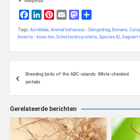
Wikipedia
F
Li
Pi
E
M
D
a
n
nt
m
a
el
Tags:
Acrididae
,
Animal behaviour - Diergedrag
,
Bonaire
,
Cura
ce
ke
er
ail
st
e
Insects - Insecten
,
Schistocerca nitens
,
Species ID
,
Vagrant
b
dI
es
o
n
o
n
t
d
o
o
Bericht
k
n
Breeding birds of the ABC-islands: White-cheeked
navigatie
pintails
Gerelateerde berichten