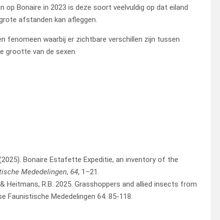
 op Bonaire in 2023 is deze soort veelvuldig op dat eiland
 grote afstanden kan afleggen.
n fenomeen waarbij er zichtbare verschillen zijn tussen
de grootte van de sexen.
 (2025). Bonaire Estafette Expeditie, an inventory of the
tische Mededelingen
,
64
, 1–21.
.J. & Heitmans, R.B. 2025. Grasshoppers and allied insects from
se Faunistische Mededelingen 64: 85-118.