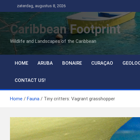
Ga
zaterdag, augustus 8, 2026
naar
de
Caribbean Footprint
inhoud
Wildlife and Landscapes of the Caribbean
HOME
ARUBA
BONAIRE
CURAÇAO
GEOLO
CONTACT US!
Home
Fauna
Tiny critters: Vagrant grasshopper