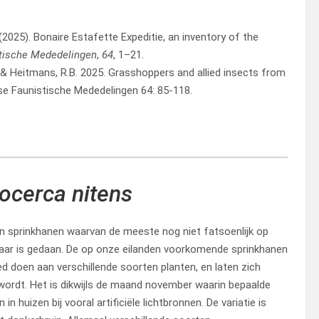
 (2025). Bonaire Estafette Expeditie, an inventory of the
tische Mededelingen
,
64
, 1–21.
.J. & Heitmans, R.B. 2025. Grasshoppers and allied insects from
se Faunistische Mededelingen 64: 85-118.
ocerca nitens
en sprinkhanen waarvan de meeste nog niet fatsoenlijk op
aar is gedaan. De op onze eilanden voorkomende sprinkhanen
ed doen aan verschillende soorten planten, en laten zich
 wordt. Het is dikwijls de maand november waarin bepaalde
in huizen bij vooral artificiële lichtbronnen. De variatie is