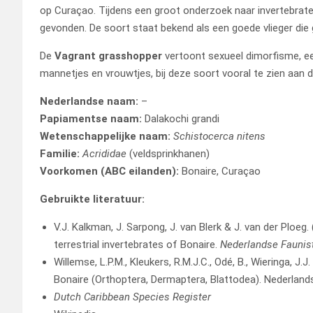
op Curaçao. Tijdens een groot onderzoek naar invertebraten
gevonden. De soort staat bekend als een goede vlieger die
De
Vagrant grasshopper
vertoont sexueel dimorfisme, ee
mannetjes en vrouwtjes, bij deze soort vooral te zien aan 
Nederlandse naam:
–
Papiamentse naam:
Dalakochi grandi
Wetenschappelijke naam:
Schistocerca nitens
Familie:
Acrididae
(veldsprinkhanen)
Voorkomen (ABC eilanden):
Bonaire, Curaçao
Gebruikte literatuur:
V.J. Kalkman, J. Sarpong, J. van Blerk & J. van der Ploeg.
terrestrial invertebrates of Bonaire.
Nederlandse Faunis
Willemse, L.P.M., Kleukers, R.M.J.C., Odé, B., Wieringa, J
Bonaire (Orthoptera, Dermaptera, Blattodea). Nederland
Dutch Caribbean Species Register