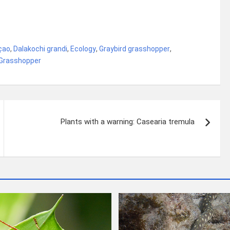
çao
,
Dalakochi grandi
,
Ecology
,
Graybird grasshopper
,
 Grasshopper
Plants with a warning: Casearia tremula