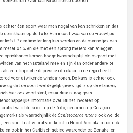
t donkerbruin. Allemaal verschillende soorten.
is echter één soort waar men nogal van kan schrikken en dat
de sprinkhaan op de foto. Een insect waarvan de vrouwtjes
r liefst 7 centimeter lang kan worden en de mannetjes een
timeter of 5, en die met één sprong meters kan afleggen.
e sprinkhanen komen hoogstwaarschijnlijk als migrant met
winden van het vasteland mee en zijn dan onder andere te
n als een tropische depressie of orkaan in de regio heeft
orgd voor afwijkende windpatronen. De kans is echter ook
wezig dat de soort wel degelijk gevestigd is op de eilanden,
zich hier ook voortplant, maar daar is nog geen
enschappelijke informatie over. Bij het invoeren op
turalist werd de soort op de foto, genomen op Curaçao,
gemerkt als waarschijnlijk de
Schistocerca nitens
ook wel de
, een soort dat vooral voorkomt in Noord Amerika maar ook
ka en ook in het Caribisch gebied waaronder op Bonaire, en