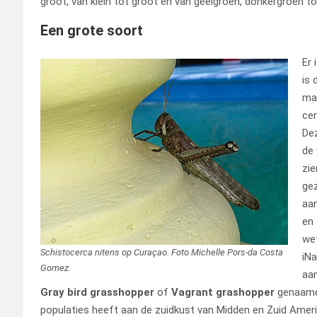
groot, van klein tot groot en van geelgroen, donkergroen to
Een grote soort
Er 
is 
maa
cen
Dez
de 
zie
gez
aan
en 
wet
Schistocerca nitens op Curaçao. Foto Michelle Pors-da Costa
iNa
Gomez.
aan
Gray bird grasshopper
of
Vagrant grashopper
genaamd
populaties heeft aan de zuidkust van Midden en Zuid Ameri