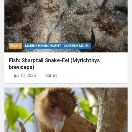
FAUNA
MARINE ENVIRONMENT - MARIENE MILIEU
Fish: Sharptail Snake-Eel (Myrichthys
breviceps)
juli 10, 2026
admin