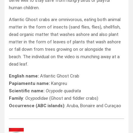
serve well to stay safe from hungry birds or playful
human children.
Atlantic Ghost crabs are omnivorous, eating both animal
matter in the form of insects (sand flies, flies), shellfish,
dead organic matter that washes ashore and also plant
matter in the form of leaves of plants that wash ashore
or fall down from trees growing on or alongside the
beach. The individual on the video is munching away at a
dead leaf.
English name:
Atlantic Ghost Crab
Papiamentu name:
Kangreu
Scientific name:
Ocypode quadrata
Family
:
Ocypodidae
(Ghost and fiddler crabs)
Occurrence (ABC islands)
: Aruba, Bonaire and Curaçao