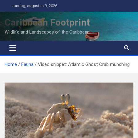
Ga
zondag, augustus 9, 2026
naar
de
Caribbean Footprint
inhoud
Wildlife and Landscapes of the Caribbean
Home
Fauna
Video snippet: Atlantic Ghost Crab munching