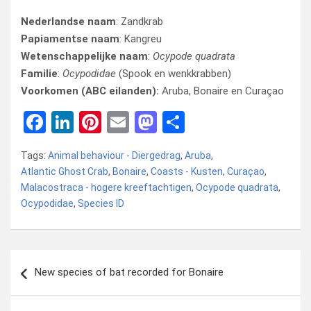
Nederlandse naam
: Zandkrab
Papiamentse naam
: Kangreu
Wetenschappelijke naam
:
Ocypode quadrata
Familie
:
Ocypodidae
(Spook en wenkkrabben)
Voorkomen (ABC eilanden):
Aruba, Bonaire en Curaçao
F
Li
Pi
E
M
D
a
n
nt
m
a
el
Tags:
Animal behaviour - Diergedrag
,
Aruba
,
ce
ke
er
ail
st
e
Atlantic Ghost Crab
,
Bonaire
,
Coasts - Kusten
,
Curaçao
,
b
dI
es
o
n
Malacostraca - hogere kreeftachtigen
,
Ocypode quadrata
,
Ocypodidae
o
n
,
Species ID
t
d
o
o
k
n
Bericht
New species of bat recorded for Bonaire
navigatie