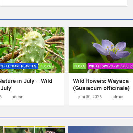
TS - EETBARE PLANTEN
FLORA
FLORA
WILD FLOWERS - WILDE BL
Nature in July – Wild
Wild flowers: Wayaca
 July
(Guaiacum officinale)
26
admin
juni 30, 2026
admin