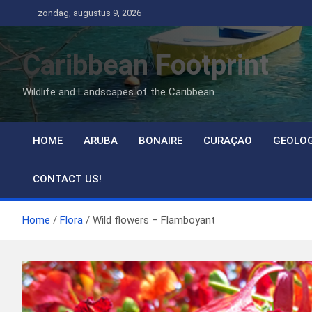
Ga
zondag, augustus 9, 2026
naar
de
Caribbean Footprint
inhoud
Wildlife and Landscapes of the Caribbean
HOME
ARUBA
BONAIRE
CURAÇAO
GEOLO
CONTACT US!
Home
Flora
Wild flowers – Flamboyant