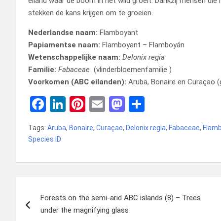
eiland waar de boom in het wild groeit. Dankzij mensen di
stekken de kans krijgen om te groeien.
Nederlandse naam:
Flamboyant
Papiamentse naam:
Flamboyant – Flamboyán
Wetenschappelijke naam:
Delonix regia
Familie:
Fabaceae
(vlinderbloemenfamilie )
Voorkomen (ABC eilanden):
Aruba, Bonaire en Curaçao (g
F
Li
Pi
E
M
D
a
n
nt
m
a
el
Tags:
Aruba
,
Bonaire
,
Curaçao
,
Delonix regia
,
Fabaceae
,
Flam
ce
ke
er
ail
st
e
Species ID
b
dI
es
o
n
o
n
t
d
o
o
Bericht
k
n
Forests on the semi-arid ABC islands (8) – Trees
navigatie
under the magnifying glass