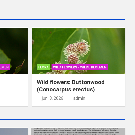
OEMEN
FLORA
WILD FLOWERS - WILDE BLOEMEN
Wild flowers: Buttonwood
(Conocarpus erectus)
juni 3, 2026
admin