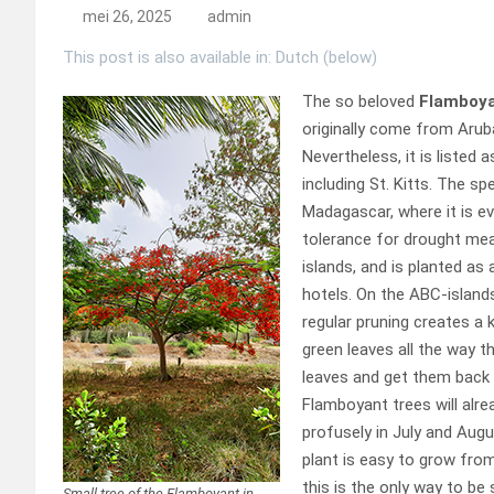
mei 26, 2025
admin
This post is also available in: Dutch (below)
The so beloved
Flamboy
originally come from Arub
Nevertheless, it is listed 
including St. Kitts. The s
Madagascar, where it is ev
tolerance for drought mean
islands, and is planted a
hotels. On the ABC-islands
regular pruning creates a 
green leaves all the way thr
leaves and get them back 
Flamboyant trees will alre
profusely in July and Augus
plant is easy to grow fro
this is the only way to be
Small tree of the Flamboyant in