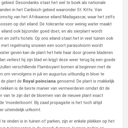
ch gebied. Desondanks staat het wel te boek als nationale
anden in het Caribisch gebied waaronder St. Kitts. Van
omstig van het Afrikaanse eiland Madagascar, waar het zelfs
bossen op dat eiland. De tolerantie voor weinig water maakt
eiland ook bijzonder goed doet, en als sierplant wordt
en en zelfs hotels. Op ons eiland staat het in veel tuinen ook
 met regelmatig snoeien een soort parasolvorm wordt
water geven kan de plant het hele haar door groene bladeren
 dan verliest hij zijn blad en krijgt deze weer terug bij een goede
i zullen verschillende Flamboyant bomen al beginnen met de
om vervolgens in juli en augustus uitbundig in bloei te
 de plant de
Royal poinciana
genoemd. De plant is makkelijk
stekken is de beste manier van vermeerderen omdat dit de
r van te zijn dat de bloemen van de nieuwe plant exact
de ‘moederboom’. Bij zaad propagatie is het toch altijd
r uiteindelijk uitkomt.
e vinden is in tuinen of parken, zijn er enkele plekken op het