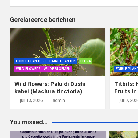
Gerelateerde berichten
EDIBLE PLANTS - EETBARE PLANTEN
FLORA
WILD FLOWERS - WILDE BLOEMEN
EDIBLE PLAN
Wild flowers: Palu di Dushi
Titbits: 
kabei (Maclura tinctoria)
Fruits in
juli 13, 2026
admin
juli 7, 20
You missed...