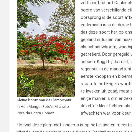
zelfs niet uit het Caribis
boom van verschillende eil
oorsprong is de soort afk
endemisch is in de droge 
dat deze soort het op ons 
gepland in tuinen van huiz
als schaduwboom, waarbij
gecreëerd. Door geregeld 
hebben. Krijgt hij dat niet,
regenbui. In de maand jun
eerste knoppen en bloemen 
staan. In het Engels wordt
te kweken uit zaad, maar 
enige manier is om er zeke
Kleine boom van de Flamboyant
dezelfde kleur hebben als 
in Hòfi Mango. Foto’s: Michelle
afwachten wat voor kleur e
Pors-da Costa Gomez.
Hoewel deze plant niet inheems is op het eiland en meestal t