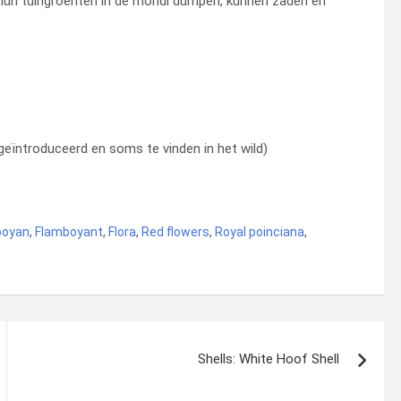
e hun tuingroenten in de mondi dumpen, kunnen zaden en
eïntroduceerd en soms te vinden in het wild)
boyan
,
Flamboyant
,
Flora
,
Red flowers
,
Royal poinciana
,
Shells: White Hoof Shell