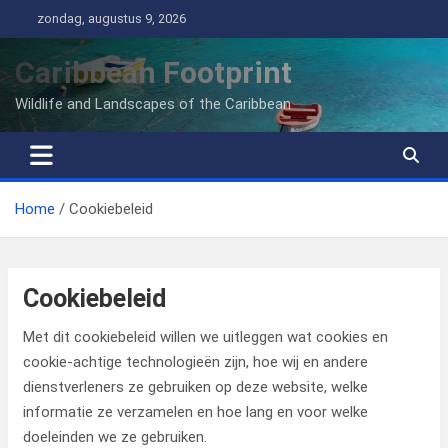
Ga
zondag, augustus 9, 2026
naar
de
Caribbean Footprint
inhoud
Wildlife and Landscapes of the Caribbean
Home
Cookiebeleid
Cookiebeleid
Met dit cookiebeleid willen we uitleggen wat cookies en
cookie-achtige technologieën zijn, hoe wij en andere
dienstverleners ze gebruiken op deze website, welke
informatie ze verzamelen en hoe lang en voor welke
doeleinden we ze gebruiken.