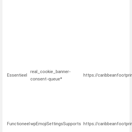
real_cookie_banner-
Essentieel
https://caribbeanfootpr
consent-queue*
Functioneel
wpEmojiSettingsSupports
https://caribbeanfootpr