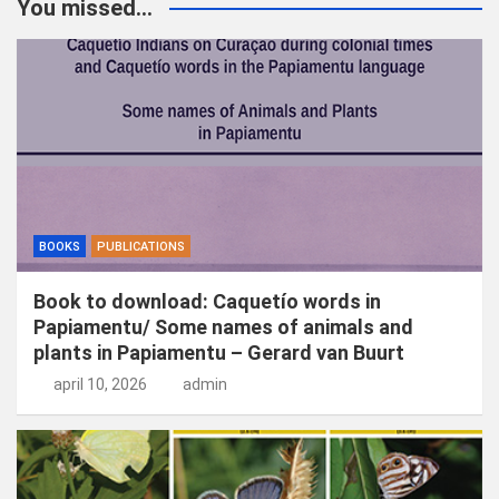
You missed...
e
n
BOOKS
PUBLICATIONS
Book to download: Caquetío words in
Papiamentu/ Some names of animals and
plants in Papiamentu – Gerard van Buurt
april 10, 2026
admin