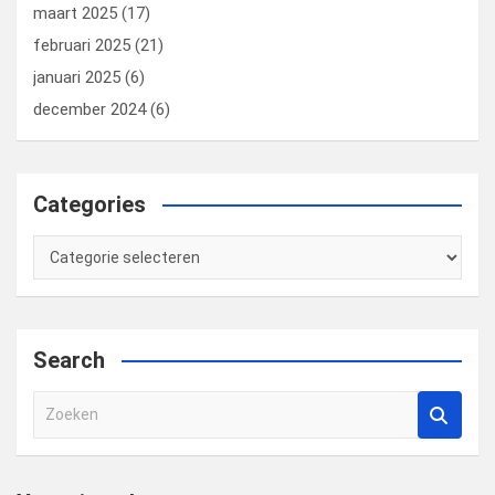
maart 2025
(17)
februari 2025
(21)
januari 2025
(6)
december 2024
(6)
Categories
Categories
Search
Z
o
e
k