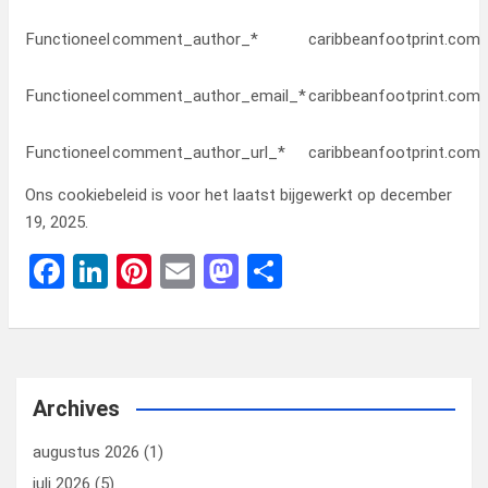
Functioneel
comment_author_*
caribbeanfootprint.com
Functioneel
comment_author_email_*
caribbeanfootprint.com
Functioneel
comment_author_url_*
caribbeanfootprint.com
Ons cookiebeleid is voor het laatst bijgewerkt op december
19, 2025.
F
Li
Pi
E
M
D
a
n
nt
m
a
el
ce
ke
er
ail
st
e
b
dI
es
o
n
o
n
t
d
Archives
o
o
augustus 2026
(1)
k
n
juli 2026
(5)