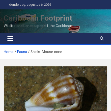
Ga
donderdag, augustus 6, 2026
naar
de
Caribbean Footprint
inhoud
Wildlife and Landscapes of the Caribbean
Home
Fauna
Shells: Mouse cone