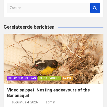
Z
o
e
k
Gerelateerde berichten
e
n
BEHAVIOUR - GEDRAG
BIRDS - VOGELS
FAUNA
Video snippet: Nesting endeavours of the
Bananaquit
augustus 4, 2026
admin