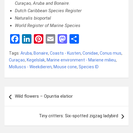
Curaçao, Aruba and Bonaire
.
Dutch Caribbean Species Register
Naturalis bioportal
World Register of Marine Species
F
Li
Pi
E
M
D
a
n
nt
m
a
el
Tags:
Aruba
,
Bonaire
,
Coasts - Kusten
,
Conidae
,
Conus mus
,
ce
ke
er
ail
st
e
Curaçao
,
Kegelslak
,
Marine environment - Mariene milieu
,
b
dI
es
o
n
Molluscs - Weekdieren
,
Mouse cone
,
Species ID
o
n
t
d
o
o
Bericht
k
n
Wild flowers – Opuntia elatior
navigatie
Tiny critters: Six-spotted zigzag ladybird