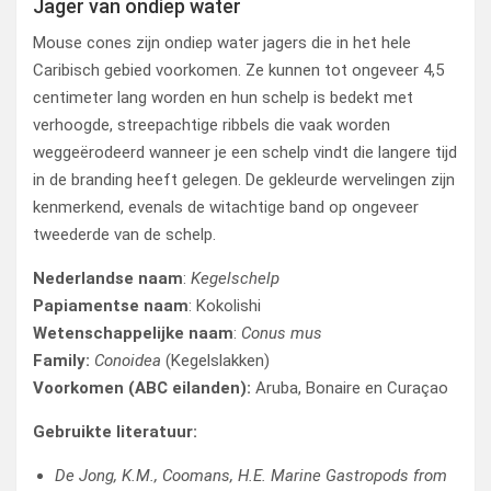
Jager van ondiep water
Mouse cones zijn ondiep water jagers die in het hele
Caribisch gebied voorkomen. Ze kunnen tot ongeveer 4,5
centimeter lang worden en hun schelp is bedekt met
verhoogde, streepachtige ribbels die vaak worden
weggeërodeerd wanneer je een schelp vindt die langere tijd
in de branding heeft gelegen. De gekleurde wervelingen zijn
kenmerkend, evenals de witachtige band op ongeveer
tweederde van de schelp.
Nederlandse naam
:
Kegelschelp
Papiamentse naam
: Kokolishi
Wetenschappelijke naam
:
Conus mus
Family:
Conoidea
(Kegelslakken)
Voorkomen (ABC eilanden):
Aruba, Bonaire en Curaçao
Gebruikte literatuur:
De Jong, K.M., Coomans, H.E. Marine Gastropods from