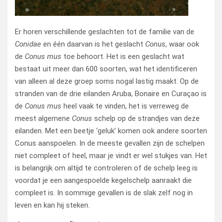
Er horen verschillende geslachten tot de familie van de
Conidae
en één daarvan is het geslacht
Conus
, waar ook
de
Conus mus
toe behoort. Het is een geslacht wat
bestaat uit meer dan 600 soorten, wat het identificeren
van alleen al deze groep soms nogal lastig maakt. Op de
stranden van de drie eilanden Aruba, Bonaire en Curaçao is
de
Conus mus
heel vaak te vinden, het is verreweg de
meest algemene
Conus
schelp op de strandjes van deze
eilanden. Met een beetje ‘geluk’ komen ook andere soorten
Conus aanspoelen. In de meeste gevallen zijn de schelpen
niet compleet of heel, maar je vindt er wel stukjes van. Het
is belangrijk om altijd te controleren of de schelp leeg is
voordat je een aangespoelde kegelschelp aanraakt die
compleet is. In sommige gevallen is de slak zelf nog in
leven en kan hij steken.