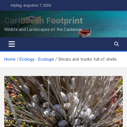
Ga
vrijdag, augustus 7, 2026
naar
de
Caribbean Footprint
inhoud
Wildlife and Landscapes of the Caribbean
Home
Ecology - Ecologie
Shrubs and trunks full of shells