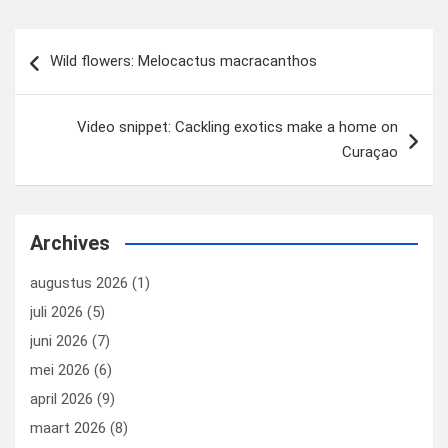
o
o
Bericht
k
n
Wild flowers: Melocactus macracanthos
navigatie
Video snippet: Cackling exotics make a home on
Curaçao
Archives
augustus 2026
(1)
juli 2026
(5)
juni 2026
(7)
mei 2026
(6)
april 2026
(9)
maart 2026
(8)