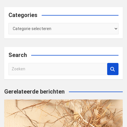
Categories
Categories
Search
Z
o
e
k
Gerelateerde berichten
e
n