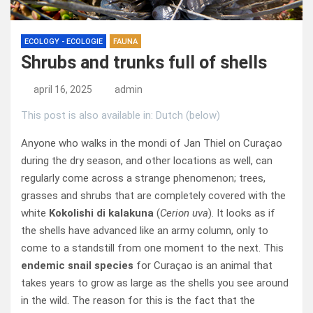
ECOLOGY - ECOLOGIE
FAUNA
Shrubs and trunks full of shells
april 16, 2025
admin
This post is also available in: Dutch (below)
Anyone who walks in the mondi of Jan Thiel on Curaçao
during the dry season, and other locations as well, can
regularly come across a strange phenomenon; trees,
grasses and shrubs that are completely covered with the
white
Kokolishi di kalakuna
(
Cerion uva
). It looks as if
the shells have advanced like an army column, only to
come to a standstill from one moment to the next. This
endemic snail
species
for Curaçao is an animal that
takes years to grow as large as the shells you see around
in the wild. The reason for this is the fact that the