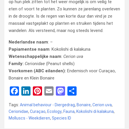
op hun plek zitten tot het weer mogelijk is om veilig te
eten of voort te planten. Zo kunnen ze jarenlang overleven
in de droogte. Is de regen van korte duur dan vind je ze
massaal vastgeplakt op planten en struiken tijdens het
wandelen. Als versteend, maar nog steeds levend.
Nederlandse naam
: –
Papiamentse naam
: Kokolishi di kalakuna
Wetenschappelijke naam
:
Cerion uva
Family:
Cerionidae
(Peanut shells)
Voorkomen (ABC eilanden):
Endemisch voor Curaçao,
Bonaire en Klein Bonaire
F
Li
Pi
E
M
D
a
n
nt
m
a
el
Tags:
Animal behaviour - Diergedrag
,
Bonaire
,
Cerion uva
,
ce
ke
er
ail
st
e
Cerionidae
,
Curaçao
,
Ecology
,
Fauna
,
Kokolishi di kalakuna
,
b
dI
es
o
n
Molluscs - Weekdieren
,
Species ID
o
n
t
d