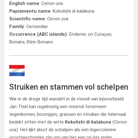
English name
: Cerion uva
Papiamentu name
: Kokolishi di kalakuna
Scientific name
:
Cerion uva
Family
:
Cerionidae
Occurrence (ABC islands):
Endemic on Curaçao,
Bonaire, Klein Bonaire
Struiken en stammen vol schelpen
Wie in de droge tijd wandelt in de mondi van bijvoorbeeld
Jan Thiel kan regelmatig een vreemd fenomeen
tegenkomen; boompjes, grassen en struiken die helemaal
bedekt zitten met de witte
Kokolishi di kalakuna
(
Cerion
uva
). Het lijkt alsof de schelpen als een legercolonne
voortgeschreden zijn om van het een op het ander