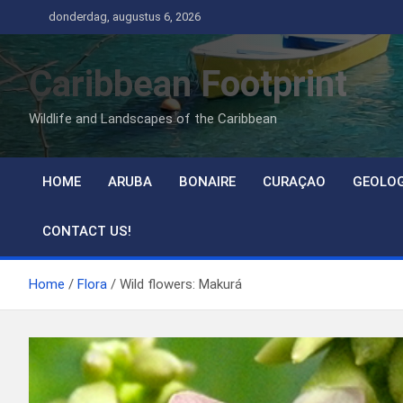
Ga
donderdag, augustus 6, 2026
naar
de
Caribbean Footprint
inhoud
Wildlife and Landscapes of the Caribbean
HOME
ARUBA
BONAIRE
CURAÇAO
GEOLO
CONTACT US!
Home
Flora
Wild flowers: Makurá