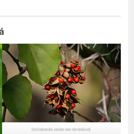
á
De bekende zaden van de Makurá.