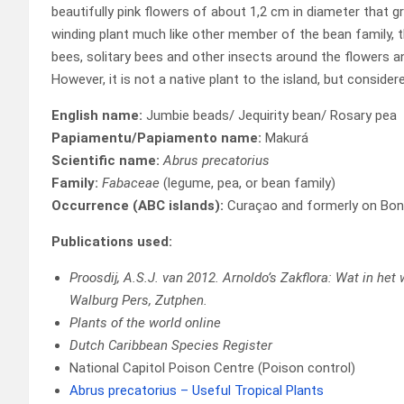
beautifully pink flowers of about 1,2 cm in diameter that gr
winding plant much like other member of the bean family, t
bees, solitary bees and other insects around the flowers 
However, it is not a native plant to the island, but conside
English name:
Jumbie beads/ Jequirity bean/ Rosary pea
Papiamentu/Papiamento name:
Makurá
Scientific name:
Abrus precatorius
Family:
Fabaceae
(legume, pea, or bean family)
Occurrence (ABC islands):
Curaçao and formerly on Bon
Publications used:
Proosdij, A.S.J. van 2012. Arnoldo’s Zakflora: Wat in het
Walburg Pers, Zutphen.
Plants of the world online
Dutch Caribbean Species Register
National Capitol Poison Centre (Poison control)
Abrus precatorius – Useful Tropical Plants