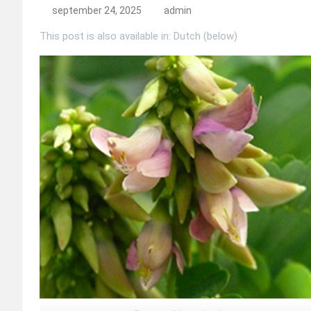
september 24, 2025
admin
This post is also available in: Dutch (below)