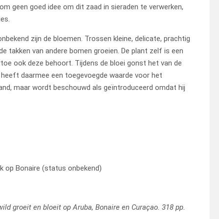
arom geen goed idee om dit zaad in sieraden te verwerken,
es.
onbekend zijn de bloemen. Trossen kleine, delicate, prachtig
de takken van andere bomen groeien. De plant zelf is een
artoe ook deze behoort. Tijdens de bloei gonst het van de
 en heeft daarmee een toegevoegde waarde voor het
land, maar wordt beschouwd als geïntroduceerd omdat hij
k op Bonaire (status onbekend)
 wild groeit en bloeit op Aruba, Bonaire en Curaçao. 318 pp.