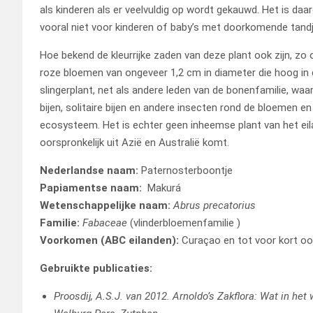
als kinderen als er veelvuldig op wordt gekauwd. Het is da
vooral niet voor kinderen of baby’s met doorkomende tandj
Hoe bekend de kleurrijke zaden van deze plant ook zijn, zo 
roze bloemen van ongeveer 1,2 cm in diameter die hoog in 
slingerplant, net als andere leden van de bonenfamilie, wa
bijen, solitaire bijen en andere insecten rond de bloemen
ecosysteem. Het is echter geen inheemse plant van het ei
oorspronkelijk uit Azië en Australië komt.
Nederlandse naam:
Paternosterboontje
Papiamentse naam:
Makurá
Wetenschappelijke naam:
Abrus precatorius
Familie:
Fabaceae
(vlinderbloemenfamilie )
Voorkomen (ABC eilanden):
Curaçao en tot voor kort oo
Gebruikte publicaties:
Proosdij, A.S.J. van 2012. Arnoldo’s Zakflora: Wat in het