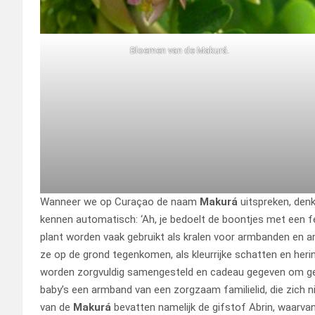
Bloemen van de Makurá.
Wanneer we op Curaçao de naam
Makurá
uitspreken, den
kennen automatisch: ‘Ah, je bedoelt de boontjes met een f
plant worden vaak gebruikt als kralen voor armbanden en 
ze op de grond tegenkomen, als kleurrijke schatten en he
worden zorgvuldig samengesteld en cadeau gegeven om gel
baby’s een armband van een zorgzaam familielid, die zich ni
van de
Makurá
bevatten namelijk de gifstof Abrin, waarva