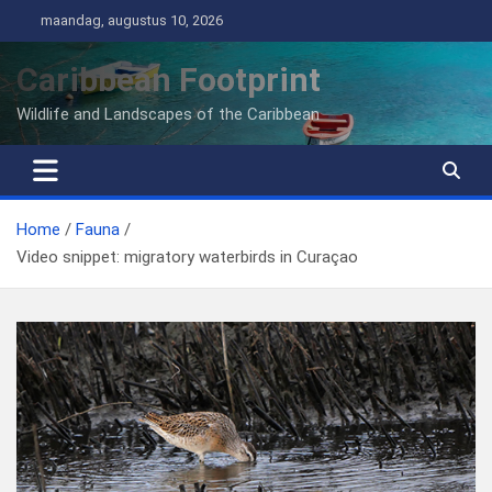
Ga
maandag, augustus 10, 2026
naar
de
Caribbean Footprint
inhoud
Wildlife and Landscapes of the Caribbean
Home
Fauna
Video snippet: migratory waterbirds in Curaçao