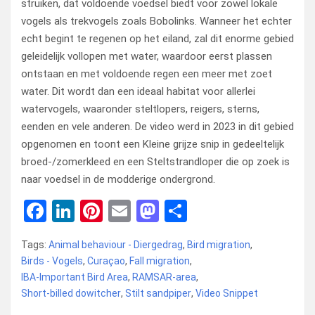
struiken, dat voldoende voedsel biedt voor zowel lokale
vogels als trekvogels zoals Bobolinks. Wanneer het echter
echt begint te regenen op het eiland, zal dit enorme gebied
geleidelijk vollopen met water, waardoor eerst plassen
ontstaan ​​en met voldoende regen een meer met zoet
water. Dit wordt dan een ideaal habitat voor allerlei
watervogels, waaronder steltlopers, reigers, sterns,
eenden en vele anderen. De video werd in 2023 in dit gebied
opgenomen en toont een Kleine grijze snip in gedeeltelijk
broed-/zomerkleed en een Steltstrandloper die op zoek is
naar voedsel in de modderige ondergrond.
F
Li
Pi
E
M
D
a
n
nt
m
a
el
Tags:
Animal behaviour - Diergedrag
,
Bird migration
,
ce
ke
er
ail
st
e
Birds - Vogels
,
Curaçao
,
Fall migration
,
b
dI
es
o
n
IBA-Important Bird Area
,
RAMSAR-area
,
Short-billed dowitcher
o
n
t
,
Stilt sandpiper
d
,
Video Snippet