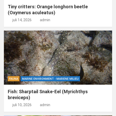
Tiny critters: Orange longhorn beetle
(Oxymerus aculeatus)
juli 14, 2026
admin
FAUNA
MARINE ENVIRONMENT - MARIENE MILIEU
Fish: Sharptail Snake-Eel (Myrichthys
breviceps)
juli 10, 2026
admin