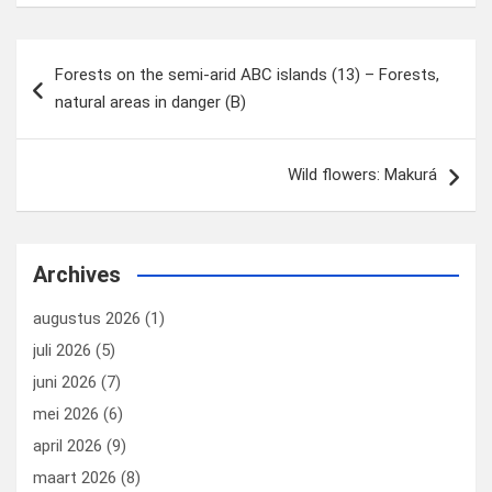
o
o
k
n
Bericht
Forests on the semi-arid ABC islands (13) – Forests,
navigatie
natural areas in danger (B)
Wild flowers: Makurá
Archives
augustus 2026
(1)
juli 2026
(5)
juni 2026
(7)
mei 2026
(6)
april 2026
(9)
maart 2026
(8)