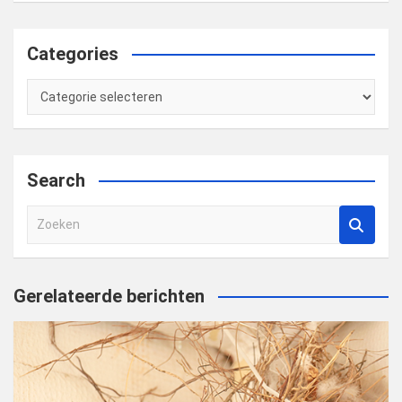
Categories
Categories
Search
Z
o
e
k
Gerelateerde berichten
e
n