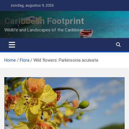
Ga
zondag, augustus 9, 2026
naar
de
Caribbean Footprint
inhoud
Wildlife and Landscapes of the Caribbean
Home
Flora
Wild flowers: Parkinsonia aculeata