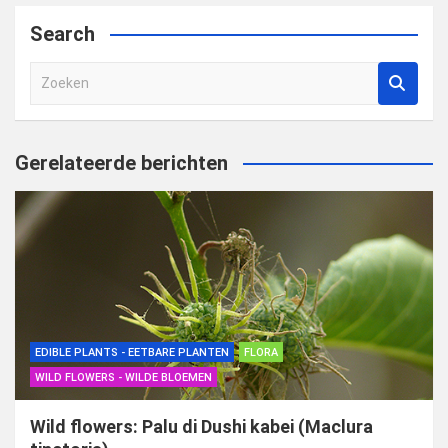
Search
Z
o
e
k
Gerelateerde berichten
e
n
EDIBLE PLANTS - EETBARE PLANTEN
FLORA
WILD FLOWERS - WILDE BLOEMEN
Wild flowers: Palu di Dushi kabei (Maclura