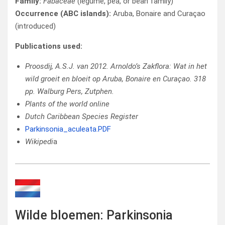
Family:
Fabaceae
(legume, pea, or bean family)
Occurrence (ABC islands):
Aruba, Bonaire and Curaçao
(introduced)
Publications used:
Proosdij, A.S.J. van 2012. Arnoldo’s Zakflora: Wat in het
wild groeit en bloeit op Aruba, Bonaire en Curaçao. 318
pp. Walburg Pers, Zutphen.
Plants of the world online
Dutch Caribbean Species Register
Parkinsonia_aculeata.PDF
Wikipedi
a
Wilde bloemen: Parkinsonia