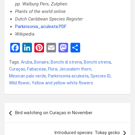
pp. Walburg Pers, Zutphen.
Plants of the world online
Dutch Caribbean Species Register
Parkinsonia_aculeata.PDF
Wikipedi
a
F
Li
Pi
E
M
D
a
n
nt
m
a
el
Tags:
Aruba
,
Bonaire
,
Bonchi di strena
,
Bonchi strena
,
ce
ke
er
ail
st
e
Curaçao
,
Fabaceae
,
Flora
,
Jerusalem thorn
,
b
dI
es
o
n
Mexican palo verde
,
Parkinsonia aculeata
,
Species ID
,
Wild flower
o
,
Yellow and yellow-white flowers
n
t
d
o
o
k
n
Bericht
Bird watching on Curaçao in November
navigatie
Introduced species: Tokay gecko