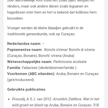
zeer aantrekkelijk voor insecten zoals bijen, wespen en
vlinders, maar ook andere dieren zoals leguanen en
hagedissen eten hem en het is bekend dat kolibries hem
bezoeken.
Vroeger werden de kleine blaadjes gebruikt in de
traditionele geneeskunde, ook op Curaçao.
Nederlandse naam:
–
Papiamentse naam:
Bonchi strena/ Bonchi di strena
(Curaçao, Bonaire), Bonchi’ strena (Aruba)
Wetenschappelijke naam:
Parkinsonia aculeata
Familie:
Fabaceae
(vlinderbloemenfamilie )
Voorkomen (ABC eilanden):
Aruba, Bonaire en Curaçao
(geïntroduceerd)
Gebruikte publicaties:
Proosdij, A.S.J. van 2012. Arnoldo’s Zakflora: Wat in het
wild groeit en bloeit op Aruba, Bonaire en Curaçao. 318