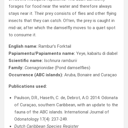
forages for food near the water and therefore always
stays near it. Their prey consists of flies and other flying
insects that they can catch. Often, the prey is caught in
mid-air, after which the damselfly moves to a quiet spot
to consume it.
English name:
Rambur’s Forktail
Papiamentu/Papiamento name:
Yeye, kabaitu di diabel
Scientific name:
Ischnura ramburii
Family:
Coenagrionidae
(Pond damselflies)
Occurrence (ABC islands):
Aruba, Bonaire and Curaçao
Publications used:
Paulson, D.R., Haseth, C. de, Debrot, A.O. 2014. Odonata
of Curaçao, southern Caribbean, with an update to the
fauna of the ABC islands. International Journal of
Odonatology 17(4): 237-249.
Dutch Caribbean Species Register