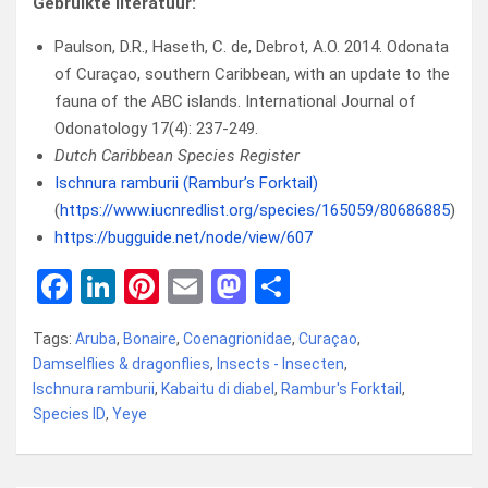
Gebruikte literatuur:
Paulson, D.R., Haseth, C. de, Debrot, A.O. 2014. Odonata
of Curaçao, southern Caribbean, with an update to the
fauna of the ABC islands. International Journal of
Odonatology 17(4): 237-249.
Dutch Caribbean Species Register
Ischnura ramburii (Rambur’s Forktail)
(
https://www.iucnredlist.org/species/165059/80686885
)
https://bugguide.net/node/view/607
F
Li
Pi
E
M
D
a
n
nt
m
a
el
Tags:
Aruba
,
Bonaire
,
Coenagrionidae
,
Curaçao
,
ce
ke
er
ail
st
e
Damselflies & dragonflies
,
Insects - Insecten
,
b
dI
es
o
n
Ischnura ramburii
,
Kabaitu di diabel
,
Rambur's Forktail
,
Species ID
o
,
Yeye
n
t
d
o
o