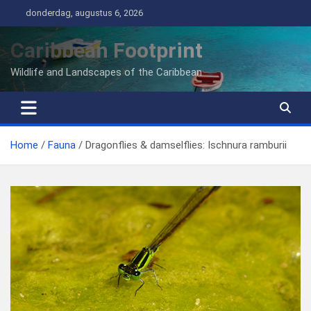
Ga
donderdag, augustus 6, 2026
naar
de
Caribbean Footprint
inhoud
Wildlife and Landscapes of the Caribbean
Home
Fauna
Dragonflies & damselflies: Ischnura ramburii