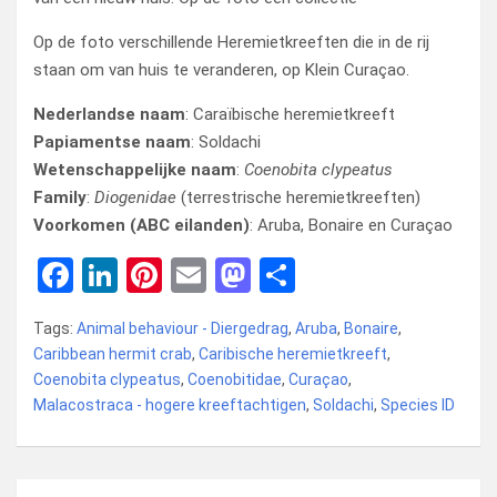
Op de foto verschillende Heremietkreeften die in de rij
staan om van huis te veranderen, op Klein Curaçao.
Nederlandse naam
: Caraïbische heremietkreeft
Papiamentse naam
: Soldachi
Wetenschappelijke naam
:
Coenobita clypeatus
Family
:
Diogenidae
(terrestrische heremietkreeften)
Voorkomen (ABC eilanden)
: Aruba, Bonaire en Curaçao
F
Li
Pi
E
M
D
a
n
nt
m
a
el
Tags:
Animal behaviour - Diergedrag
,
Aruba
,
Bonaire
,
ce
ke
er
ail
st
e
Caribbean hermit crab
,
Caribische heremietkreeft
,
b
dI
es
o
n
Coenobita clypeatus
,
Coenobitidae
,
Curaçao
,
Malacostraca - hogere kreeftachtigen
o
n
t
d
,
Soldachi
,
Species ID
o
o
k
n
Bericht