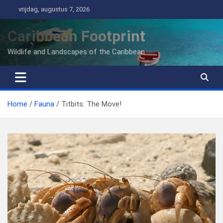
Ga
vrijdag, augustus 7, 2026
naar
de
Caribbean Footprint
inhoud
Wildlife and Landscapes of the Caribbean
Home
Fauna
Titbits: The Move!