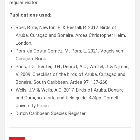
regular visitor
Publications used:
Boer, B. de, Newton, E. & Restall, R. 2012. Birds of
Aruba, Curaçao and Bonaire. Ardea Christopher Helm,
London.
Pors-da Costa Gomez, M., Pors, L. 2021. Vogels van
Curaçao. Book.
Prins, T.G., Reuter, J.H., Debrot, A.O., Wattel, J. & Nijman,
V. 2009. Checklist of the birds of Aruba, Curaçao and
Bonaire, South Caribbean. Ardea 97: 137-268.
Wells, J.V. & Wells, A.C. 2017. Birds of Aruba, Bonaire,
and Curaçao: a site and field guide. 474pp. Cornell
University Press.
Dutch Caribbean Species Register