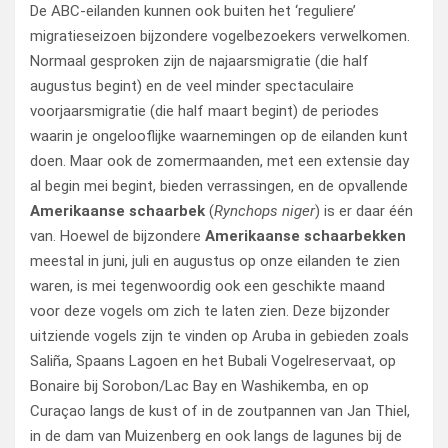
De ABC-eilanden kunnen ook buiten het ‘reguliere’
migratieseizoen bijzondere vogelbezoekers verwelkomen.
Normaal gesproken zijn de najaarsmigratie (die half
augustus begint) en de veel minder spectaculaire
voorjaarsmigratie (die half maart begint) de periodes
waarin je ongelooflijke waarnemingen op de eilanden kunt
doen. Maar ook de zomermaanden, met een extensie day
al begin mei begint, bieden verrassingen, en de opvallende
Amerikaanse schaarbek
(
Rynchops niger
) is er daar één
van. Hoewel de bijzondere
Amerikaanse schaarbekken
meestal in juni, juli en augustus op onze eilanden te zien
waren, is mei tegenwoordig ook een geschikte maand
voor deze vogels om zich te laten zien. Deze bijzonder
uitziende vogels zijn te vinden op Aruba in gebieden zoals
Saliña, Spaans Lagoen en het Bubali Vogelreservaat, op
Bonaire bij Sorobon/Lac Bay en Washikemba, en op
Curaçao langs de kust of in de zoutpannen van Jan Thiel,
in de dam van Muizenberg en ook langs de lagunes bij de