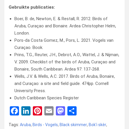
Gebruikte publicaties:
Boer, B. de, Newton, E. & Restall, R. 2012. Birds of
Aruba, Curaçao and Bonaire. Ardea Christopher Helm,
London.
Pors-da Costa Gomez, M., Pors, L. 2021. Vogels van
Curaçao. Book.
Prins, T.G., Reuter, J.H., Debrot, A.O., Wattel, J. & Nijman,
V. 2009. Checklist of the birds of Aruba, Curaçao and
Bonaire, South Caribbean. Ardea 97: 137-268.
Wells, J.V. & Wells, A.C. 2017. Birds of Aruba, Bonaire,
and Curaçao: a site and field guide. 474pp. Cornell
University Press.
Dutch Caribbean Species Register
F
Li
Pi
E
M
D
a
n
nt
m
a
el
Tags:
Aruba
,
Birds - Vogels
,
Black skimmer
,
Bok'i skèr
,