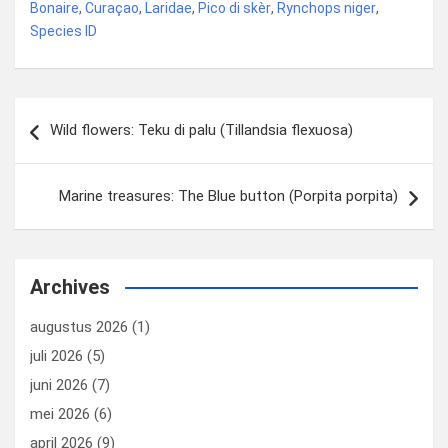
ce
ke
er
ail
st
e
Bonaire
,
Curaçao
,
Laridae
,
Pico di skèr
,
Rynchops niger
,
b
dI
es
o
n
Species ID
o
n
t
d
o
o
Bericht
k
n
Wild flowers: Teku di palu (Tillandsia flexuosa)
navigatie
Marine treasures: The Blue button (Porpita porpita)
Archives
augustus 2026
(1)
juli 2026
(5)
juni 2026
(7)
mei 2026
(6)
april 2026
(9)