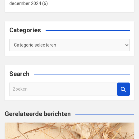
december 2024
(6)
Categories
Categories
Search
Z
o
e
k
Gerelateerde berichten
e
n